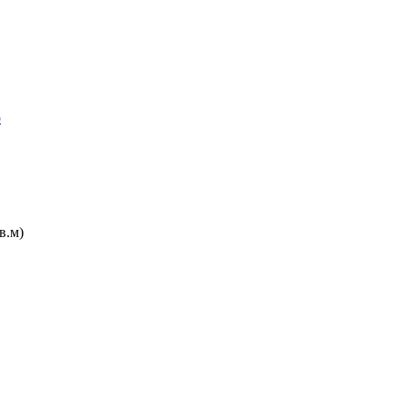
р
кв.м)