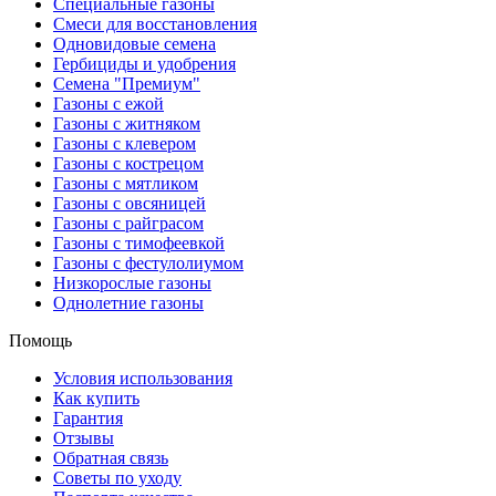
Специальные газоны
Смеси для восстановления
Одновидовые семена
Гербициды и удобрения
Cемена "Премиум"
Газоны с ежой
Газоны с житняком
Газоны с клевером
Газоны с кострецом
Газоны с мятликом
Газоны с овсяницей
Газоны с райграсом
Газоны с тимофеевкой
Газоны с фестулолиумом
Низкорослые газоны
Однолетние газоны
Помощь
Условия использования
Как купить
Гарантия
Отзывы
Обратная связь
Советы по уходу