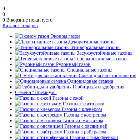
0
0
0
В корзине
пока пусто
Каталог товаров
Эконом газон
Декоративные газоны
Универсальные газоны
Засухоустойчивые газоны
Теневыносливые газоны
Рулонный газон
Специальные газоны
Смеси для восстановления
Одновидовые семена
Гербициды и удобрения
Cемена "Премиум"
Газоны с ежой
Газоны с житняком
Газоны с клевером
Газоны с кострецом
Газоны с мятликом
Газоны с овсяницей
Газоны с райграсом
Газоны с тимофеевкой