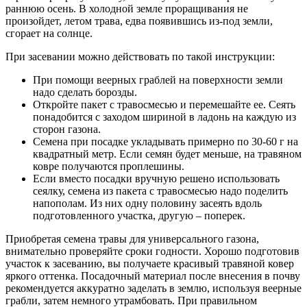
раннюю осень. В холодной земле проращивания не
произойдет, летом трава, едва появившись из-под земли,
сгорает на солнце.
При засевании можно действовать по такой инструкции:
При помощи веерных граблей на поверхности земли
надо сделать борозды.
Откройте пакет с травосмесью и перемешайте ее. Сеять
понадобится с заходом шириной в ладонь на каждую из
сторон газона.
Семена при посадке укладывать примерно по 30-60 г на
квадратный метр. Если семян будет меньше, на травяном
ковре получаются проплешины.
Если вместо посадки вручную решено использовать
сеялку, семена из пакета с травосмесью надо поделить
напополам. Из них одну половину засеять вдоль
подготовленного участка, другую – поперек.
Приобретая семена травы для универсального газона,
внимательно проверяйте сроки годности. Хорошо подготовив
участок к засеванию, вы получаете красивый травяной ковер
яркого оттенка. Посадочный материал после внесения в почву
рекомендуется аккуратно заделать в землю, используя веерные
грабли, затем немного утрамбовать. При правильном