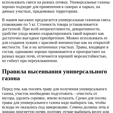
использовать смеси на разных почвах. Универсальные газоны
хорошо подходят для применения в скверах и парках, на
дачных участках, придомовых территориях.
В нашем магазине предлагается универсальная газонная смесь
упаковками по 5 кг. Стоимость товара устанавливается
доступной. При всей неприхотливости, декоративности,
удобстве ухода можно охарактеризовать такой вариант как
достаточно выгодное приобретение. Можно использовать ее
для создания лужаек с красивой внешностью как на открытой
местности. Так и на затененных участках. Травы, входящие в
состав, одинаково хорошо приживаются и произрастают на
разных видах почв, отличаются хорошей морозостойкостью,
не гибнут при переувлажнении.
Правила высеивания универсального
газона
Перед тем, как посеять траву для получения универсального
газона, участок необходимо подготовить – очистить от
мусора, удалить сорняки, землю вспахать. Сроки для посева
травы для универсального газона надо выбирать так, чтобы
всходы не оказались под заморозками. Семена должны лечь в
хорошо прогретую почву, поэтому лучше выбирать весну или