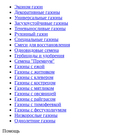
Эконом газон
Декоративные газоны
Универсальные газоны
Засухоустойчивые газоны
Теневыносливые газоны
Рулонный газон
Специальные газоны
Смеси для восстановления
Одновидовые семена
Гербициды и удобрения
Cемена "Премиум"
Газоны с ежой
Газоны с житняком
Газоны с клевером
Газоны с кострецом
Газоны с мятликом
Газоны с овсяницей
Газоны с райграсом
Газоны с тимофеевкой
Газоны с фестулолиумом
Низкорослые газоны
Однолетние газоны
Помощь