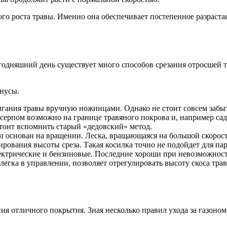
ого роста травы. Именно она обеспечивает постепенное разраст
сегодняшний день существует много способов срезания отросше
нусы.
гания травы вручную ножницами. Однако не стоит совсем забыт
серпом возможно на границе травяного покрова и, например са
стоит вспомнить старый «дедовский» метод.
 основан на вращении. Леска, вращающаяся на большой скорости
рования высоты среза. Такая косилка точно не подойдет для пар
ектрические и бензиновые. Последние хороши при невозможност
легка в управлении, позволяет отрегулировать высоту скоса тр
ния отличного покрытия. Зная несколько правил ухода за газоно