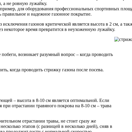
, а не ровную лужайку.
пример, для оборудования профессиональных спортивных площа
ь правильное и надежное газонное покрытие.
з исключения газонов критической является высота в 2 см, а так
ез некоторое время превратится в неухоженную лужайку.
е побеги, возникает разумный вопрос – когда проводить
ить, когда проводить стрижку газона после посева.
ющей – высота в 8-10 см является оптимальной. Если
я при отрастании травяного покрова на 8-10 см – трава
чительном отрастании травы, не стоит сразу же
есколько этапов (с разницей в несколько дней), сняв в
рава продолжит расти с нормальной скоростью.