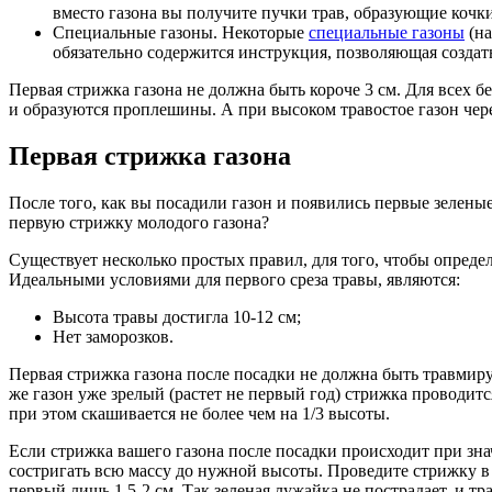
вместо газона вы получите пучки трав, образующие кочки
Специальные газоны. Некоторые
специальные газоны
(на
обязательно содержится инструкция, позволяющая создат
Первая стрижка газона не должна быть короче 3 см. Для всех бе
и образуются проплешины. А при высоком травостое газон чер
Первая стрижка газона
После того, как вы посадили газон и появились первые зелены
первую стрижку молодого газона?
Существует несколько простых правил, для того, чтобы определ
Идеальными условиями для первого среза травы, являются:
Высота травы достигла 10-12 см;
Нет заморозков.
Первая стрижка газона после посадки не должна быть травмиру
же газон уже зрелый (растет не первый год) стрижка проводитс
при этом скашивается не более чем на 1/3 высоты.
Если стрижка вашего газона после посадки происходит при зна
состригать всю массу до нужной высоты. Проведите стрижку в н
первый лишь 1.5-2 см. Так зеленая лужайка не пострадает, и т