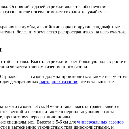
равы. Основной задачей стрижки является обеспечение
а газона после посева поможет сохранить лужайку в
ет красивые клумбы, альпийские горки и другие ландшафтные
ители и болезни могут легко распространиться на весь участок.
ы
высотой травы. Высота стрижки играет большую роль в росте и
ина является залогом качественного газона.
. Стрижка газона должна производиться также и с учетом
для декоративных
партерных газонов
, все остальные же
 такого газона – 3 см. Именно такая высота травы является
тся весной и осенью, а также в период засушливого лета.
ле, препятствуя пересыханию почвы.
ые специальные). Высота в 5-6 см для
универсальных газонов
вести к вытеснению узколистных трав широколистными, и