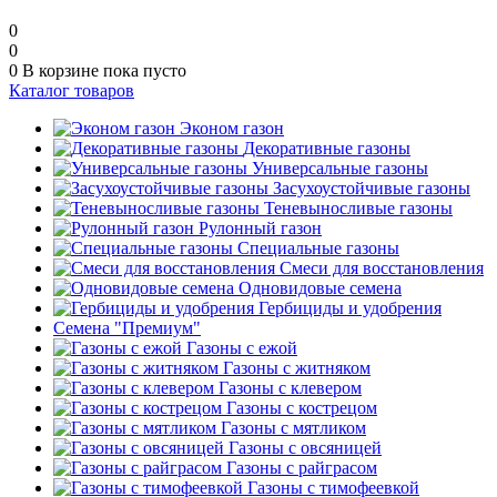
0
0
0
В корзине
пока пусто
Каталог товаров
Эконом газон
Декоративные газоны
Универсальные газоны
Засухоустойчивые газоны
Теневыносливые газоны
Рулонный газон
Специальные газоны
Смеси для восстановления
Одновидовые семена
Гербициды и удобрения
Cемена "Премиум"
Газоны с ежой
Газоны с житняком
Газоны с клевером
Газоны с кострецом
Газоны с мятликом
Газоны с овсяницей
Газоны с райграсом
Газоны с тимофеевкой