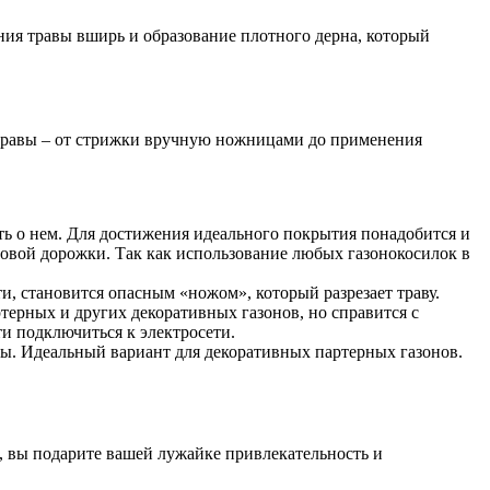
ания травы вширь и образование плотного дерна, который
й травы – от стрижки вручную ножницами до применения
ь о нем. Для достижения идеального покрытия понадобится и
довой дорожки. Так как использование любых газонокосилок в
, становится опасным «ножом», который разрезает траву.
терных и других декоративных газонов, но справится с
и подключиться к электросети.
авы. Идеальный вариант для декоративных партерных газонов.
м, вы подарите вашей лужайке привлекательность и