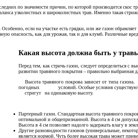
оследних по значимости причин, по которой производится скос т
аланса узколистных и широколистных трав. Именно такая стрижк
. Особенно, если на участке есть грядки, или же газон обрамля
ную опасность, как для урожая, так и для клумб. Различные вред
Какая высота должна быть у трав
Перед тем, как стричь газон, следует определиться с 
развитии травяного покрытия – правильно выбранная дл
Высота травяного покрова зависит от типа газона
погодных условий. Особые условия существуют 
стригут на одинаковую высоту.
Партерный газон. Стандартная высота травяного покрова
оптимальной и общепризнанной. Высота в 4 см допускае
Высота в 4 см позволяет надолго задержать влагу в зем
Другие разновидности газонов (универсальные, некотор
является нормой. Чуть более высокая трава может при