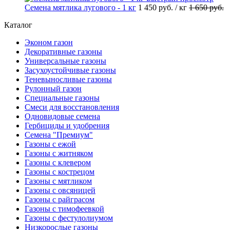
Семена мятлика лугового - 1 кг
1 450 руб.
/ кг
1 650 руб.
Каталог
Эконом газон
Декоративные газоны
Универсальные газоны
Засухоустойчивые газоны
Теневыносливые газоны
Рулонный газон
Специальные газоны
Смеси для восстановления
Одновидовые семена
Гербициды и удобрения
Cемена "Премиум"
Газоны с ежой
Газоны с житняком
Газоны с клевером
Газоны с кострецом
Газоны с мятликом
Газоны с овсяницей
Газоны с райграсом
Газоны с тимофеевкой
Газоны с фестулолиумом
Низкорослые газоны