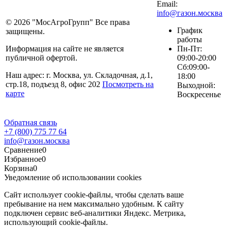
Email:
info@газон.москва
© 2026 "
МосАгроГрупп
" Все права
График
защищены.
работы
Информация на сайте не является
Пн-Пт:
публичной офертой.
09:00-20:00
Сб:09:00-
Наш адрес: г.
Москва
, ул.
Складочная, д.1,
18:00
стр.18
, подъезд 8, офис 202
Посмотреть на
Выходной:
карте
Воскресенье
Обратная связь
+7 (800) 775 77 64
info@газон.москва
Сравнение
0
Избранное
0
Корзина
0
Уведомление об использовании cookies
Сайт использует cookie-файлы, чтобы сделать ваше
пребывание на нем максимально удобным. К cайту
подключен сервис веб-аналитики Яндекс. Метрика,
использующий cookie-файлы.